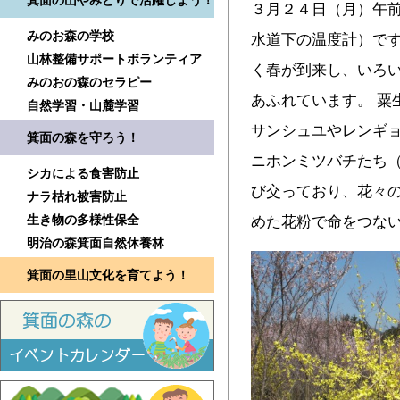
箕面の山やみどりで活躍しよう！
３月２４日（月）午
みのお森の学校
水道下の温度計）です
山林整備サポートボランティア
く春が到来し、いろ
みのおの森のセラピー
あふれています。 粟
自然学習・山麓学習
サンシュユやレンギョ
箕面の森を守ろう！
ニホンミツバチたち
シカによる食害防止
び交っており、花々
ナラ枯れ被害防止
生き物の多様性保全
めた花粉で命をつな
明治の森箕面自然休養林
箕面の里山文化を育てよう！