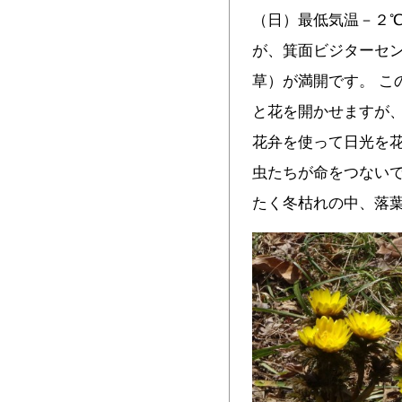
（日）最低気温－２
が、箕面ビジターセ
草）が満開です。 こ
と花を開かせますが
花弁を使って日光を
虫たちが命をつないで
たく冬枯れの中、落