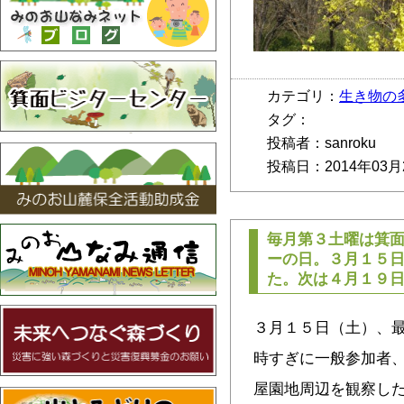
カテゴリ：
生き物の
タグ：
投稿者：sanroku
投稿日：2014年03月
毎月第３土曜は箕
ーの日。３月１５
た。次は４月１９
３月１５日（土）、
時すぎに一般参加者
屋園地周辺を観察し