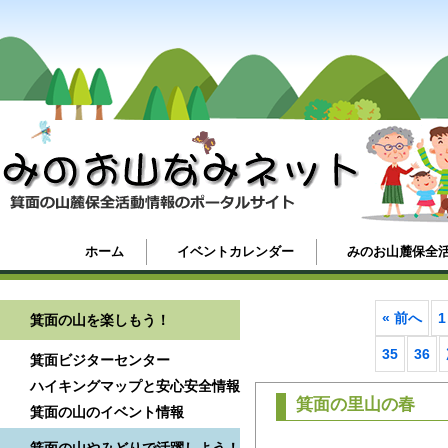
ホーム
イベントカレンダー
みのお山麓保全
« 前へ
1
箕面の山を楽しもう！
35
36
箕面ビジターセンター
ハイキングマップと安心安全情報
箕面の里山の春
箕面の山のイベント情報