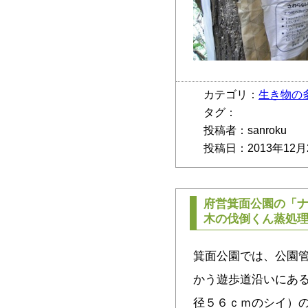
カテゴリ：
生き物の
タグ：
投稿者：sanroku
投稿日：2013年12月
府営箕面公園の「
木の伐倒くん蒸処
箕面公園では、公園
かう遊歩道沿いにあ
径５６ｃｍのシイ）