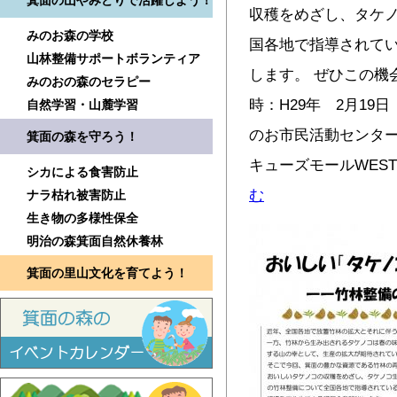
箕面の山やみどりで活躍しよう！
収穫をめざし、タケ
みのお森の学校
国各地で指導されて
山林整備サポートボランティア
します。 ぜひこの
みのおの森のセラピー
時：H29年 2月19日
自然学習・山麓学習
のお市民活動センター 
箕面の森を守ろう！
キューズモールWEST1
シカによる食害防止
む
ナラ枯れ被害防止
生き物の多様性保全
明治の森箕面自然休養林
箕面の里山文化を育てよう！