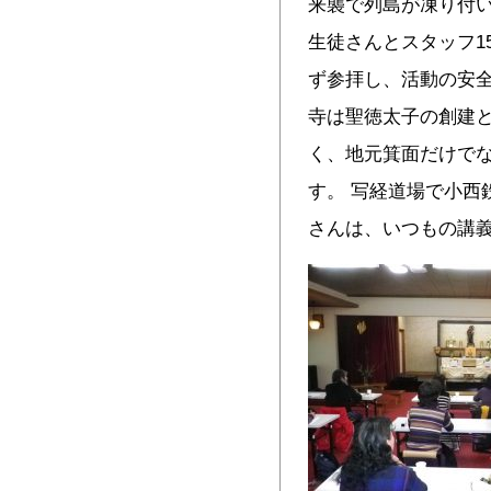
来襲で列島が凍り付い
生徒さんとスタッフ1
ず参拝し、活動の安
寺は聖徳太子の創建
く、地元箕面だけで
す。 写経道場で小西
さんは、いつもの講