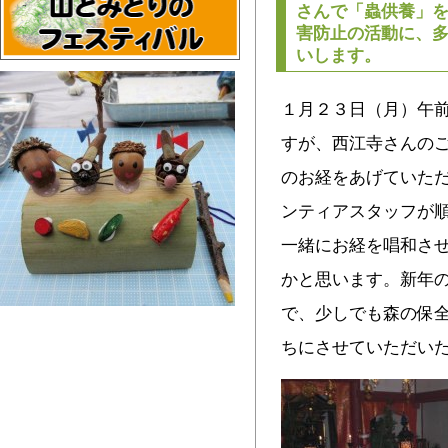
さんで「蟲供養」
害防止の活動に、
いします。
１月２３日（月）午
すが、西江寺さんの
のお経をあげていた
ンティアスタッフが
一緒にお経を唱和さ
かと思います。新年
で、少しでも森の保
ちにさせていただいた