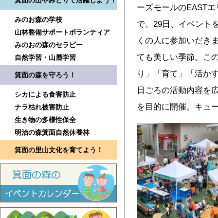
箕面の山やみどりで活躍しよう！
ーズモールのEASTエ
みのお森の学校
で、29日、イベント
山林整備サポートボランティア
くの人に参加いだきま
みのおの森のセラピー
ても美しい季節。こ
自然学習・山麓学習
り」「育て」「活か
箕面の森を守ろう！
日ごろの活動内容を
シカによる食害防止
を目的に開催。キュ
ナラ枯れ被害防止
生き物の多様性保全
明治の森箕面自然休養林
箕面の里山文化を育てよう！