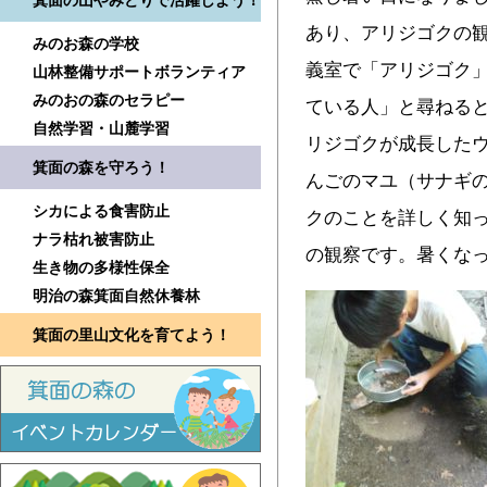
箕面の山やみどりで活躍しよう！
あり、アリジゴクの観
みのお森の学校
義室で「アリジゴク
山林整備サポートボランティア
みのおの森のセラピー
ている人」と尋ねる
自然学習・山麓学習
リジゴクが成長した
箕面の森を守ろう！
んごのマユ（サナギ
シカによる食害防止
クのことを詳しく知っ
ナラ枯れ被害防止
の観察です。暑くな
生き物の多様性保全
明治の森箕面自然休養林
箕面の里山文化を育てよう！