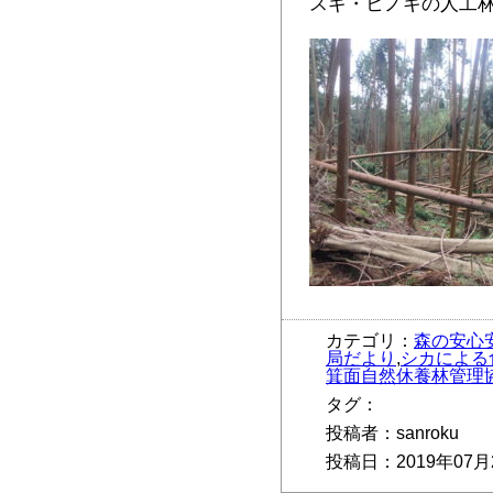
スギ・ヒノキの人工
カテゴリ：
森の安心
局だより
,
シカによる
箕面自然休養林管理
タグ：
投稿者：sanroku
投稿日：2019年07月