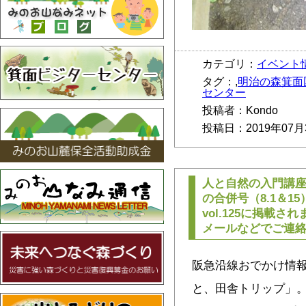
カテゴリ：
イベント
タグ：,
明治の森箕面
センター
投稿者：Kondo
投稿日：2019年07月
人と自然の入門講
の合併号（8.1＆
vol.125に掲載
メールなどでご連
阪急沿線おでかけ情報
と、田舎トリップ」。