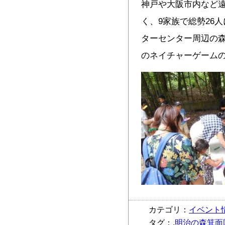
神戸や大阪市内など
く、9家族で総勢26
ターセンター周辺の森
のネイチャーゲーム
カテゴリ：
イベント
タグ：,
明治の森箕面