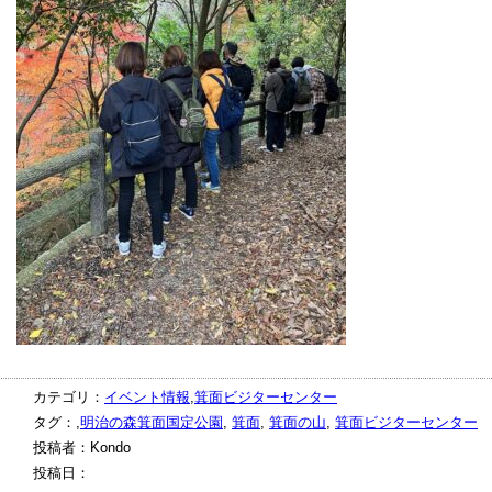
カテゴリ：
イベント情報
,
箕面ビジターセンター
タグ：,
明治の森箕面国定公園
,
箕面
,
箕面の山
,
箕面ビジターセンター
投稿者：Kondo
投稿日：