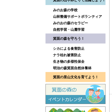
箕面の山やみどりで活躍しよう！
みのお森の学校
山林整備サポートボランティア
みのおの森のセラピー
自然学習・山麓学習
箕面の森を守ろう！
シカによる食害防止
ナラ枯れ被害防止
生き物の多様性保全
明治の森箕面自然休養林
箕面の里山文化を育てよう！