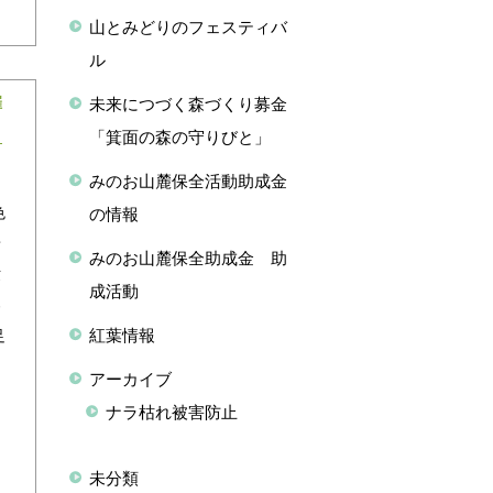
山とみどりのフェスティバ
ル
催
未来につづく森づくり募金
「箕面の森の守りびと」
みのお山麓保全活動助成金
色
の情報
景
みのお山麓保全助成金 助
世
成活動
わ
紅葉情報
足
アーカイブ
ナラ枯れ被害防止
未分類