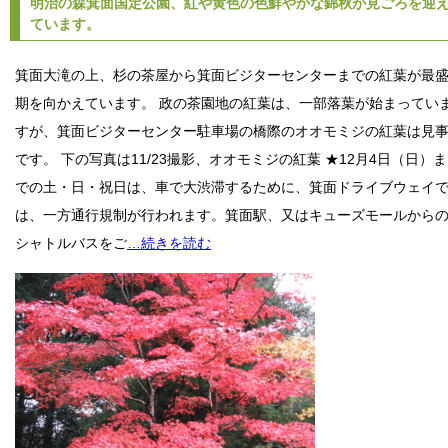
明治の森箕面国定公園、紅や黄色の色鮮やかな錦秋が見ごろを迎
ています。
箕面大滝の上、杉の茶屋から箕面ビジターセンターまでの紅葉が最
期を向かえています。 政の茶園地の紅葉は、一部落葉が始まってい
すが、箕面ビジターセンター駐車場の橋際のオオモミジの紅葉は見
です。 下の写真は11/23撮影、オオモミジの紅葉 ★12月4日（日）ま
での土・日・祝日は、車で大渋滞するために、箕面ドライブウェイ
は、一方通行規制が行われます。箕面駅、又はキューズモールから
シャトルバスをご
…続きを読む