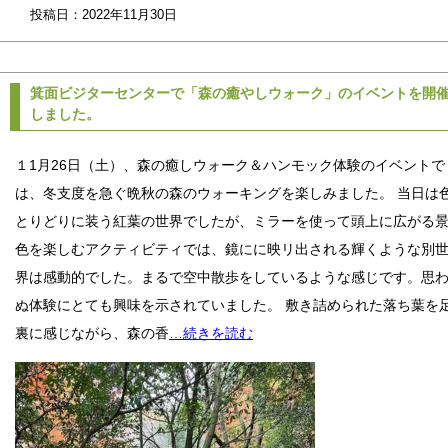
投稿日：2022年11月30日
箕面ビジターセンターで「森の癒やしウォーク」のイベントを開
しました。
１1月26日（土）、森の癒しウォーク＆ハンモック体験のイベントで
は、冬支度を急ぐ晩秋の森のウォーキングを楽しみました。 当日は
とりどりに装う紅葉の世界でしたが、ミラーを使って頭上に広がる
色を楽しむアクティビティでは、鏡にに映リ出される輝くような別
界は感動的でした。まるで空中散歩をしているような感じです。思
ぬ体験にとても興味を示されていました。 敷き詰められた落ち葉を
裏に感じながら、森の香
…続きを読む