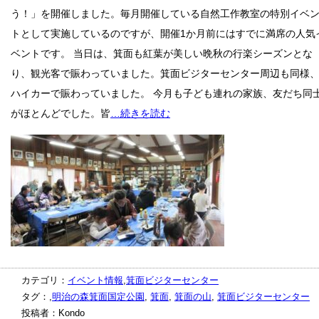
う！」を開催しました。毎月開催している自然工作教室の特別イベ
トとして実施しているのですが、開催1か月前にはすでに満席の人気
ベントです。 当日は、箕面も紅葉が美しい晩秋の行楽シーズンとな
り、観光客で賑わっていました。箕面ビジターセンター周辺も同様
ハイカーで賑わっていました。 今月も子ども連れの家族、友だち同
がほとんどでした。皆
…続きを読む
カテゴリ：
イベント情報
,
箕面ビジターセンター
タグ：,
明治の森箕面国定公園
,
箕面
,
箕面の山
,
箕面ビジターセンター
投稿者：Kondo