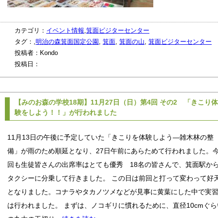
カテゴリ：
イベント情報
,
箕面ビジターセンター
タグ：,
明治の森箕面国定公園
,
箕面
,
箕面の山
,
箕面ビジターセンター
投稿者：Kondo
投稿日：
【みのお森の学校18期】11月27日（日）第4回 その2 「きこり体
験をしよう！！」が行われました
11月13日の午後に予定していた「きこりを体験しよう—雑木林の整
備」が雨のため順延となり、27日午前にあらためて行われました。
回も生徒皆さんの出席率はとても優秀 18名の皆さんで、箕面駅か
タクシーに分乗して行きました。 この日は前回と打って変わって好
となりました。コナラやタカノツメなどが見事に黄葉にした中で実
は行われました。 まずは、ノコギリに慣れるために、直径10cmぐら