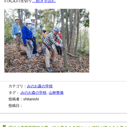
の丸太の玉切り
…続きを読む
カテゴリ：
みのお森の学校
タグ：,
みのお森の学校
,
山林整備
投稿者：shitanishi
投稿日：