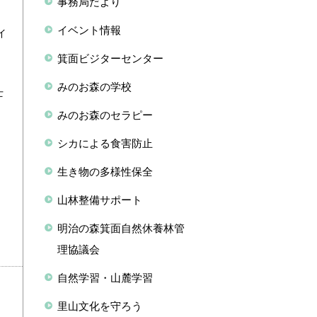
事務局だより
ン
イベント情報
イ
箕面ビジターセンター
、
みのお森の学校
士
みのお森のセラピー
シカによる食害防止
生き物の多様性保全
山林整備サポート
明治の森箕面自然休養林管
理協議会
自然学習・山麓学習
里山文化を守ろう