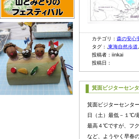
カテゴリ：
森の安心
タグ：,
東海自然歩道
投稿者：iinkai
投稿日：
箕面ビジターセン
箕面ビジターセンタ
日（土）最低－１℃/
最高４℃ですが、フ
など、ようやく早春の