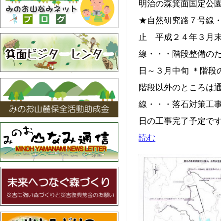
明治の森箕面国定公
★自然研究路７号線
止 平成２４年３月末
線・・・階段整備の
日～３月中旬 ＊階段
階段以外のところは通
線・・・落石対策工
日の工事完了予定です
読む