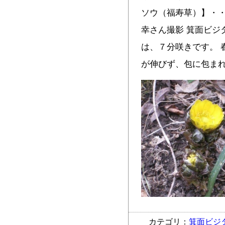
ソウ（福寿草）】・
幸さん撮影 箕面ビジ
は、７分咲きです。 
が伸びず、包に包ま
カテゴリ：
箕面ビジ