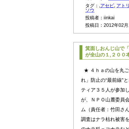
タグ：,
アセビ
,
アト
ソウ
投稿者：iinkai
投稿日：2012年02月
箕面しおんじ山で
が全山の１,２００
★ ４ｈａの山を丸ご
れ」防止の“最前線”
ティア３５人が参加
が、ＮＰＯ山麓委員
ム（責任者：竹田さ
調査はナラ枯れ被害