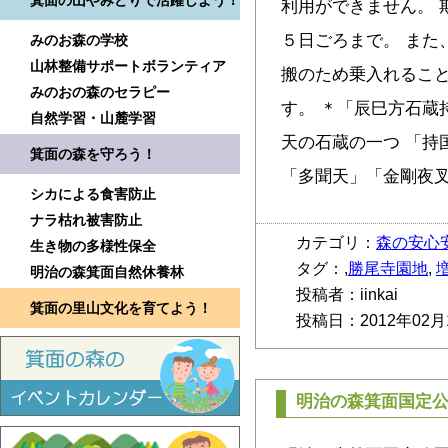
箕面の山やみどりで活躍しよう！
利用ができません。 
５日ごろまで。 また
みのお森の学校
山林整備サポートボランティア
搬のため乗入れるこ
みのおの森のセラピー
す。 ＊「辰巳方石蔵
自然学習・山麓学習
天の石蔵の一つ 「持
箕面の森を守ろう！
「多聞天」「金剛夜
シカによる食害防止
ナラ枯れ被害防止
カテゴリ：
森の安心
生き物の多様性保全
タグ：,
勝尾寺園地
,
明治の森箕面自然休養林
投稿者：iinkai
箕面の里山文化を育てよう！
投稿日：2012年02月
明治の森箕面国定公