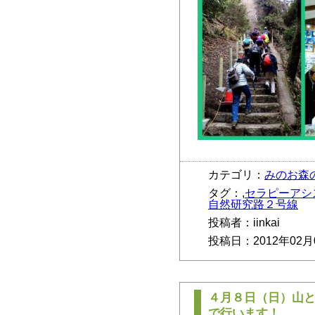
カテゴリ：
みのお森
タグ：,
セラピーアシ
自然研究路２号線
投稿者：iinkai
投稿日：2012年02月
４月８日（日）山
で行います！