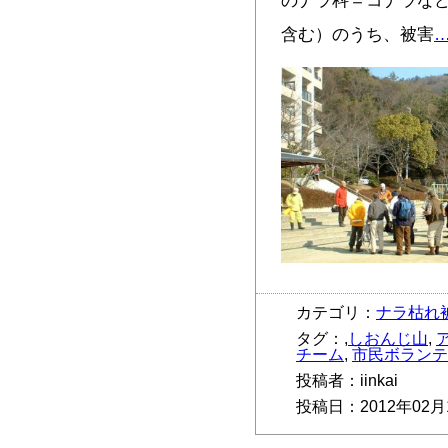
のナラ科＝コナラな
含む）のうち、被害
カテゴリ：
ナラ枯れ
タグ：,
しおんじ山
,
チーム
,
市民ボランテ
投稿者：iinkai
投稿日：2012年02月