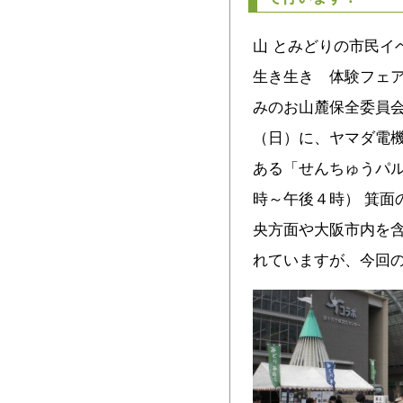
山 とみどりの市民イ
生き生き 体験フェ
みのお山麓保全委員会
（日）に、ヤマダ電
ある「せんちゅうパル
時～午後４時） 箕面
央方面や大阪市内を
れていますが、今回