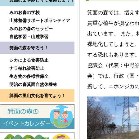
箕面の山やみどりで活躍しよう！
箕面の森では、増え
みのお森の学校
山林整備サポートボランティア
貴重な植生が損なわ
みのおの森のセラピー
出ています。 また、
自然学習・山麓学習
裸地化してしまうと
箕面の森を守ろう！
する恐れもあります。
シカによる食害防止
協議会（代表：中野皓
ナラ枯れ被害防止
会）では、行政（国
生き物の多様性保全
明治の森箕面自然休養林
携して、ニホンジカ
箕面の里山文化を育てよう！