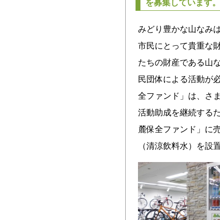
を募集しています
みどり豊かな山なみ
市民にとって貴重な
たちの財産である山
民団体による活動が
全ファンド」は、さ
活動助成を継続する
麓保全ファンド」に
（清涼飲料水）を設