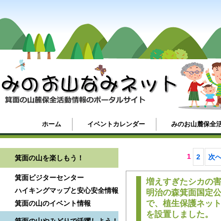
ホーム
イベントカレンダー
みのお山麓保全
1
2
次へ
箕面の山を楽しもう！
箕面ビジターセンター
増えすぎたシカの
ハイキングマップと安心安全情報
明治の森箕面国定
で、植生保護ネッ
箕面の山のイベント情報
を設置しました。