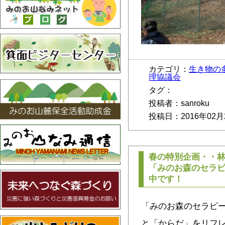
カテゴリ：
生き物の
理協議会
タグ：
投稿者：sanroku
投稿日：2016年02月
春の特別企画・・林
「みのお森のセラ
中です！
「みのお森のセラピ
と「からだ」をリフレ