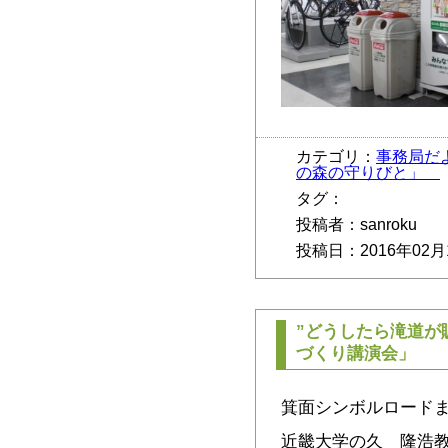
カテゴリ：
事務局だ
の森の守りびと」
タグ：
投稿者：sanroku
投稿日：2016年02月
”どうしたら滝道が
づくり講演会」
箕面シンボルロード
近畿大学の久 隆浩教