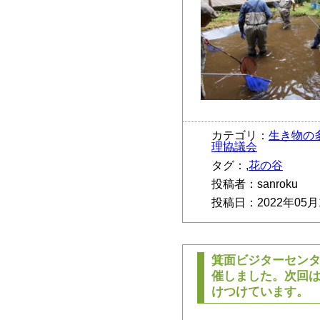
カテゴリ：
生き物の
理協議会
タグ：,
花の谷
投稿者：sanroku
投稿日：2022年05月
箕面ビジターセン
催しました。次回は
けつけています。