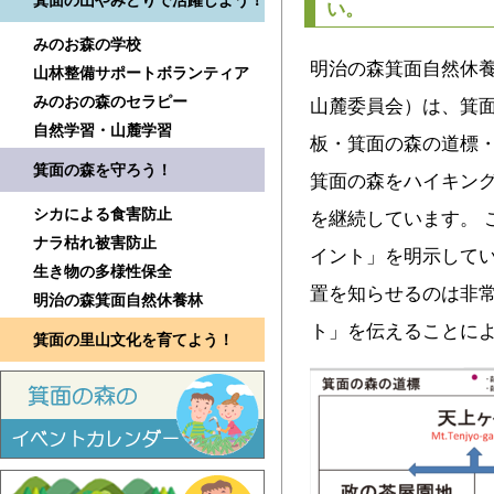
箕面の山やみどりで活躍しよう！
い。
みのお森の学校
明治の森箕面自然休
山林整備サポートボランティア
みのおの森のセラピー
山麓委員会）は、箕
自然学習・山麓学習
板・箕面の森の道標
箕面の森を守ろう！
箕面の森をハイキン
シカによる食害防止
を継続しています。 
ナラ枯れ被害防止
イント」を明示してい
生き物の多様性保全
置を知らせるのは非
明治の森箕面自然休養林
ト」を伝えることに
箕面の里山文化を育てよう！