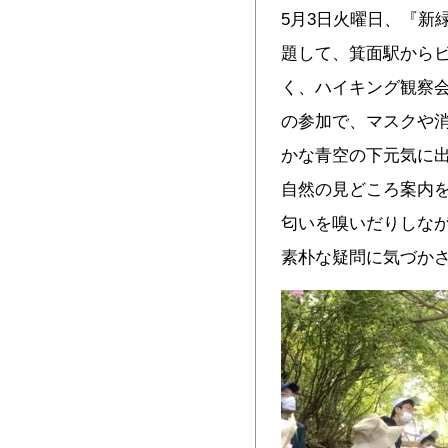
5月3日火曜日、『新
題して、箕面駅から
く、ハイキング観察会
の参加で、マスクや
かな青空の下元気に
自然の見どころ案内
匂いを嗅いだりしな
素朴な疑問に気づか