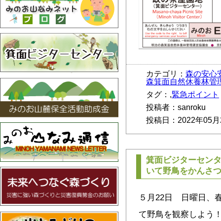
カテゴリ：
森の安心
森箕面自然休養林管
タグ：,
緊急ポイント
投稿者：sanroku
投稿日：2022年05月
箕面ビジターセン
いて野鳥をかんさ
５月22日 日曜日、
て野鳥を観察しよう