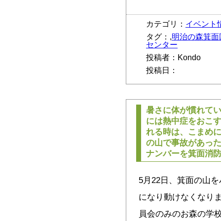
カテゴリ：
イベント
タグ：,
明治の森箕面
センター
投稿者：Kondo
投稿日：
暑さに体が慣れて
には熱中症をおこ
れる時は、こまめ
の山で事故があっ
ナンバーを箕面消防
5月22日、箕面の山
になり動けなくなりま
員会のみのお森の学