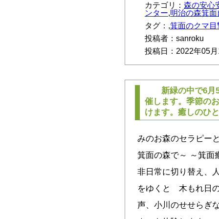
カテゴリ：
森の安心
ンター
,
明治の森箕面
タグ：,
箕面のクマ目
投稿者：sanroku
投稿日：2022年05月
新緑の中で6月5
催します。季節の
けます。癒しのひ
みのお森のセラピーと
箕面の森で～ ～箕面
非日常に切り替え、
をゆくと 木もれ日
声、小川のせせらぎな