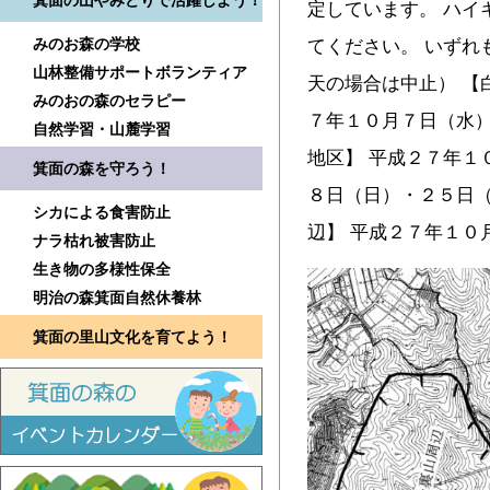
箕面の山やみどりで活躍しよう！
定しています。 ハイ
みのお森の学校
てください。 いずれ
山林整備サポートボランティア
天の場合は中止） 【
みのおの森のセラピー
７年１０月７日（水）
自然学習・山麓学習
地区】 平成２７年１
箕面の森を守ろう！
８日（日）・２５日（
シカによる食害防止
辺】 平成２７年１０
ナラ枯れ被害防止
生き物の多様性保全
明治の森箕面自然休養林
箕面の里山文化を育てよう！