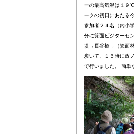
ーの最高気温は１９
ークの初日にあたる
参加者２４名（内小
分に箕面ビジターセ
堤→長谷橋→（箕面
歩いて、１５時に政
で行いました。 簡単