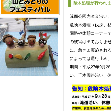
険木処理が行われ
箕面公園内滝道沿い
危険木処理（伐採、枯
園路や休憩コーナー
の被害は出ておりま
に、急きょ実施される
によっては通行止め
期間：平成27年9月2
い、千本園路沿い、