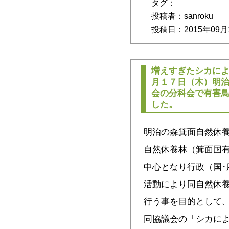
タグ：
投稿者：sanroku
投稿日：2015年09月
増えすぎたシカに
月１７日（木）明
会の分科会で有害
した。
明治の森箕面自然休
自然休養林（箕面国
中心となり行政（国･
活動により同自然休
行う事を目的として
同協議会の「シカに