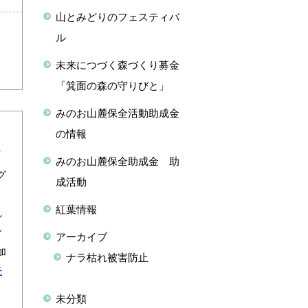
山とみどりのフェスティバ
ル
未来につづく森づくり募金
「箕面の森の守りびと」
みのお山麓保全活動助成金
の情報
みのお山麓保全助成金 助
グ
成活動
紅葉情報
し
ィ
アーカイブ
加
ナラ枯れ被害防止
続
未分類