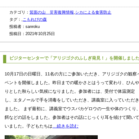
カテゴリ：
箕面の山 災害復興情報
,
シカによる食害防止
タグ：,
こもれびの森
投稿者：sanroku
投稿日：2021年10月25日
ビジターセンターで「アリジゴクのふしぎ発見！」を開催しまし
10月17日の日曜日、11名の方にご参加いただき、アリジゴクの観察
ベントを開催しました。昨日までの暖かさとはうって変わり、ひん
りとした秋らしい気候になりました。参加者には、受付で体温測定
し、エタノールで手を消毒をしていただき、講義室に入っていただ
ました。 まず最初に、講義室でウスバカゲロウの一生や体のつくり
餌などの話をしました。参加者はその話にじっくり耳を傾けて聞い
いました。子どもたちは
…続きを読む