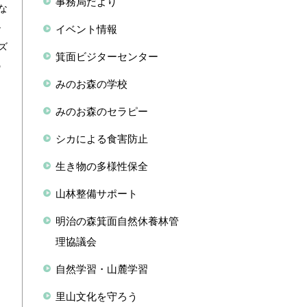
事務局だより
な
ル
イベント情報
ズ
箕面ビジターセンター
の
みのお森の学校
ら
みのお森のセラピー
シカによる食害防止
生き物の多様性保全
山林整備サポート
明治の森箕面自然休養林管
理協議会
自然学習・山麓学習
里山文化を守ろう