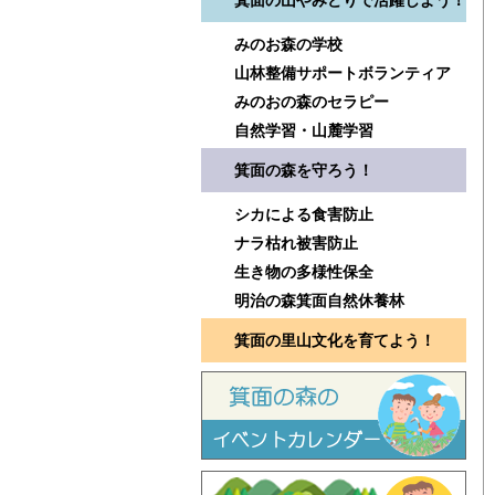
箕面の山やみどりで活躍しよう！
みのお森の学校
山林整備サポートボランティア
みのおの森のセラピー
自然学習・山麓学習
箕面の森を守ろう！
シカによる食害防止
ナラ枯れ被害防止
生き物の多様性保全
明治の森箕面自然休養林
箕面の里山文化を育てよう！