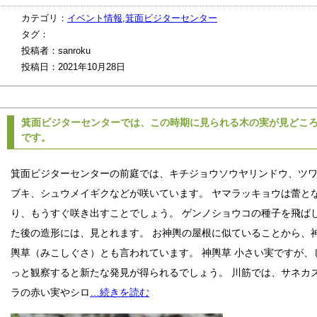
カテゴリ：
イベント情報
,
箕面ビジターセンター
タグ：
投稿者：sanroku
投稿日：2021年10月28日
箕面ビジターセンターでは、この時期に見られる木の実が見どこ
です。
箕面ビジターセンターの前庭では、キチジョウソウヤリンドウ、ツ
ブキ、シュウメイギクなどが咲いています。 ヤマラッキョウは蕾と
り、もうすぐ咲き出すことでしょう。 ゲンノショウコの種子を飛ば
た後の造形には、見とれます。 お神輿の屋根に似ていることから、
輿草（みこしぐさ）とも言われています。 神輿草 小さい実ですが、
っと観察すると新たな発見が得られるでしょう。 川筋では、サネカ
ラの赤い実やシロ
…続きを読む