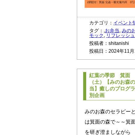
カテゴリ：
イベント
タグ：,
お弁当
,
みの
モック
,
リフレッシュ
投稿者：shitanishi
投稿日：2024年11月
紅葉の季節 箕面 
（土）【みのお森の
当】癒しのプログ
別企画
みのお森のセラピーと
は箕面の森で～～箕面
を研ぎ澄ましながら