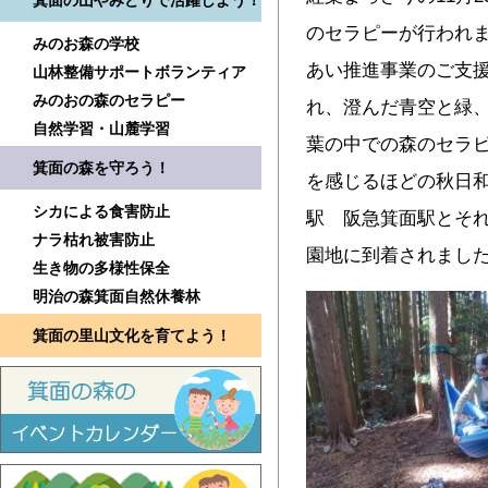
箕面の山やみどりで活躍しよう！
のセラピーが行われま
みのお森の学校
あい推進事業のご支援
山林整備サポートボランティア
みのおの森のセラピー
れ、澄んだ青空と緑
自然学習・山麓学習
葉の中での森のセラ
箕面の森を守ろう！
を感じるほどの秋日和
シカによる食害防止
駅 阪急箕面駅とそ
ナラ枯れ被害防止
園地に到着されました
生き物の多様性保全
明治の森箕面自然休養林
箕面の里山文化を育てよう！