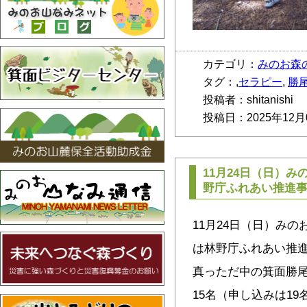
カテゴリ：
みのお森
タグ：,
セラピー
,
勝
投稿者：shitanishi
投稿日：2025年12月
11月24日（日）み
野庁ふれあい推進
11月24日（日）みの
は林野庁ふれあい推
真っただ中の箕面勝尾
15名（申し込みは1