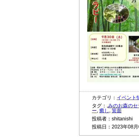
カテゴリ：
イベント
タグ：,
みのお森のセ
ー
,
癒し
,
箕面
投稿者：shitanishi
投稿日：2023年08月