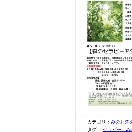
カテゴリ：
みのお森
タグ：,
セラピー み