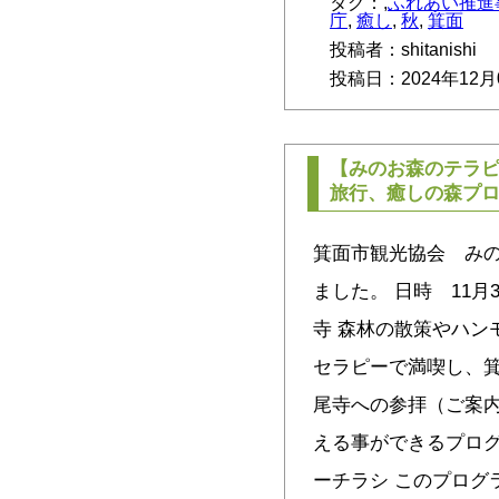
タグ：,
ふれあい推進
庁
,
癒し
,
秋
,
箕面
投稿者：shitanishi
投稿日：2024年12月
【みのお森のテラピ
旅行、癒しの森プ
箕面市観光協会 み
ました。 日時 11月
寺 森林の散策やハン
セラピーで満喫し、
尾寺への参拝（ご案内
える事ができるプログ
ーチラシ このプログ