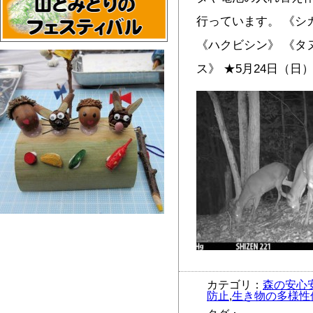
行っています。 《シ
《ハクビシン》 《タ
ス》 ★5月24日（日）
カテゴリ：
森の安心
防止
,
生き物の多様性