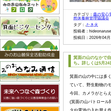
カテゴリ：
森の安心
然休養林管理協議会
タグ：,
たき火
投稿者：hideonarus
投稿日：2026年04月
箕面の山のなかで
ち。詳しくは5月2
箕面の山の中には多
ていて、野生動物の
今回、カメラがとら
(箕面の山パトロール
タや電池の入れ替え