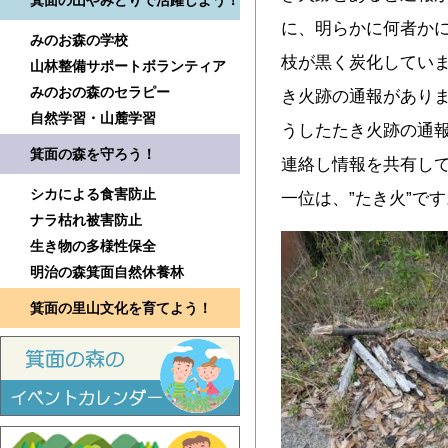
箕面の山やみどりで活躍しよう！
に、明らかに何者か
みのお森の学校
枝が黒く炭化していま
山林整備サポートボランティア
みのおの森のセラピー
き火跡の通報がありま
自然学習・山麓学習
うしたたき火跡の通
箕面の森を守ろう！
連絡し情報を共有して
シカによる食害防止
一位は、”たき火”です
ナラ枯れ被害防止
生き物の多様性保全
明治の森箕面自然休養林
箕面の里山文化を育てよう！