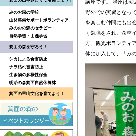
箕面の山やみどりで活躍しよう！
講座です。 講座は毎
野外での実習となっ
みのお森の学校
山林整備サポートボランティア
を楽しむ仲間にも出
みのおの森のセラピー
く勉強をされ、森林
自然学習・山麓学習
方、観光ボランティ
箕面の森を守ろう！
体に加入して、「み
シカによる食害防止
ナラ枯れ被害防止
生き物の多様性保全
明治の森箕面自然休養林
箕面の里山文化を育てよう！