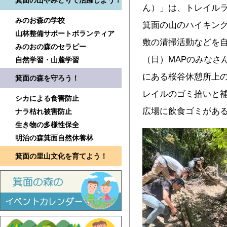
箕面の山やみどりで活躍しよう！
ん）」は、トレイル
みのお森の学校
箕面の山のハイキン
山林整備サポートボランティア
敷の清掃活動などを自
みのおの森のセラピー
（日）MAPのみなさ
自然学習・山麓学習
にある桜谷休憩所上
箕面の森を守ろう！
レイルのゴミ拾いと補
シカによる食害防止
広場に飲食ゴミがあ
ナラ枯れ被害防止
生き物の多様性保全
明治の森箕面自然休養林
箕面の里山文化を育てよう！