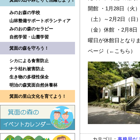
箕面の山やみどりで活躍しよう！
開館 ・1月28日（火
みのお森の学校
（土）～2月2日（日）
山林整備サポートボランティア
みのおの森のセラピー
（金）休館 ・2月8
自然学習・山麓学習
曜日が休館日となりま
箕面の森を守ろう！
ページ（←こちら）
シカによる食害防止
ナラ枯れ被害防止
生き物の多様性保全
明治の森箕面自然休養林
箕面の里山文化を育てよう！
カテゴリ：
事務局だ