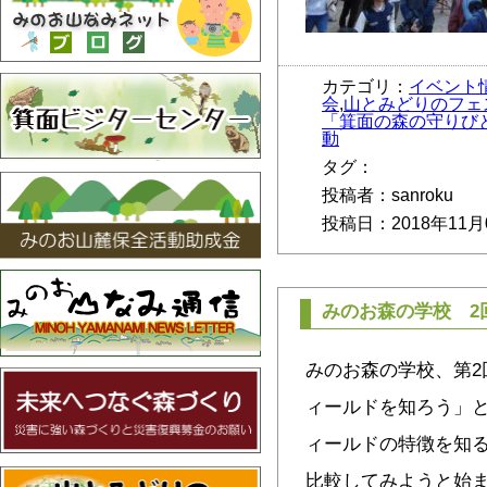
カテゴリ：
イベント
会
,
山とみどりのフェ
「箕面の森の守り
動
タグ：
投稿者：sanroku
投稿日：2018年11月
みのお森の学校 2
みのお森の学校、第2
ィールドを知ろう」
ィールドの特徴を知
比較してみようと始ま