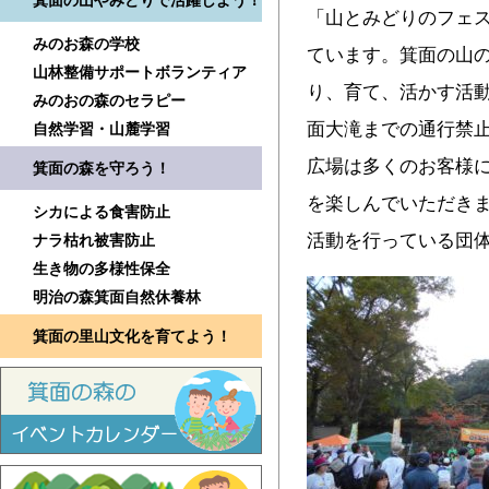
箕面の山やみどりで活躍しよう！
「山とみどりのフェス
みのお森の学校
ています。箕面の山
山林整備サポートボランティア
り、育て、活かす活動
みのおの森のセラピー
面大滝までの通行禁
自然学習・山麓学習
広場は多くのお客様
箕面の森を守ろう！
を楽しんでいただきま
シカによる食害防止
活動を行っている団
ナラ枯れ被害防止
生き物の多様性保全
明治の森箕面自然休養林
箕面の里山文化を育てよう！