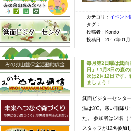
カテゴリ：
イベント
タグ：
投稿者：Kondo
投稿日：2017年01月
毎月第2日曜は箕面
日」! 1月8日の
次は2月12日です
ましょう！
箕面ビジターセンター
温は3℃。寒い雨降り
た。 参加者は14名
スタッフが12名参加