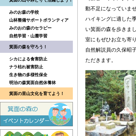
箕面の山やみどりで活躍しよう！
動不足になっていま
みのお森の学校
ハイキングに適した
山林整備サポートボランティア
みのおの森のセラピー
い箕面の森を歩きま
自然学習・山麓学習
室にもぜひお立ち寄り
箕面の森を守ろう！
自然解説員の久保昭
シカによる食害防止
ただきます。
ナラ枯れ被害防止
生き物の多様性保全
明治の森箕面自然休養林
箕面の里山文化を育てよう！