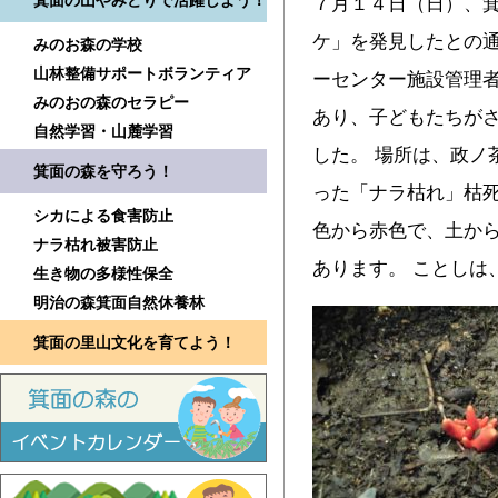
箕面の山やみどりで活躍しよう！
７月１４日（日）、
ケ」を発見したとの
みのお森の学校
山林整備サポートボランティア
ーセンター施設管理
みのおの森のセラピー
あり、子どもたちが
自然学習・山麓学習
した。 場所は、政ノ
箕面の森を守ろう！
った「ナラ枯れ」枯死
シカによる食害防止
色から赤色で、土か
ナラ枯れ被害防止
あります。 ことしは
生き物の多様性保全
明治の森箕面自然休養林
箕面の里山文化を育てよう！