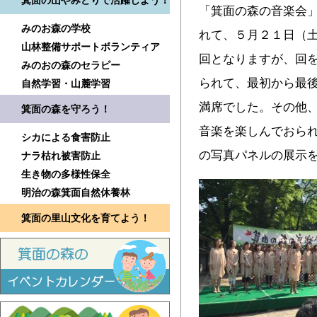
箕面の山やみどりで活躍しよう！
「箕面の森の音楽会
みのお森の学校
れて、５月２１日（
山林整備サポートボランティア
回となりますが、回
みのおの森のセラピー
られて、最初から最
自然学習・山麓学習
満席でした。その他
箕面の森を守ろう！
音楽を楽しんでおられ
シカによる食害防止
の写真パネルの展示
ナラ枯れ被害防止
生き物の多様性保全
明治の森箕面自然休養林
箕面の里山文化を育てよう！