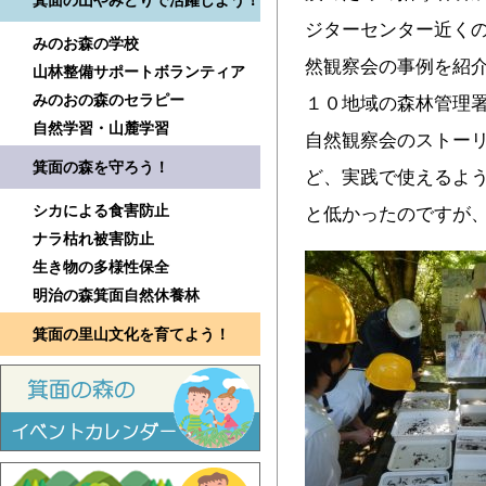
箕面の山やみどりで活躍しよう！
ジターセンター近く
みのお森の学校
然観察会の事例を紹介
山林整備サポートボランティア
みのおの森のセラピー
１０地域の森林管理
自然学習・山麓学習
自然観察会のストー
箕面の森を守ろう！
ど、実践で使えるよう
シカによる食害防止
と低かったのですが
ナラ枯れ被害防止
生き物の多様性保全
明治の森箕面自然休養林
箕面の里山文化を育てよう！