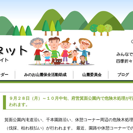
ンダー
みのお山麓保全活動助成
山麓委員会
ブログ
９月２８日（月）～１０月中旬、府営箕面公園内で危険木処理が
われます。
箕面公園内滝道沿い、千本園路沿い、休憩コーナー周辺の危険木処
（伐採、枯れ枝払い）が行われます。 最近、園路や休憩コーナーで