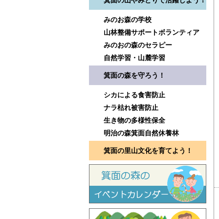
箕面の山やみどりで活躍しよう！
みのお森の学校
山林整備サポートボランティア
みのおの森のセラピー
自然学習・山麓学習
箕面の森を守ろう！
シカによる食害防止
ナラ枯れ被害防止
生き物の多様性保全
明治の森箕面自然休養林
箕面の里山文化を育てよう！