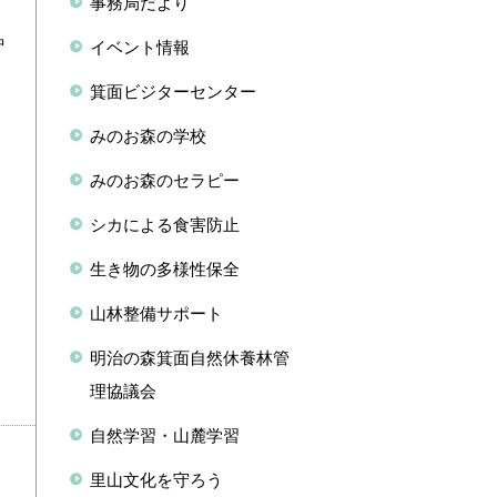
事務局だより
的
中
イベント情報
：
箕面ビジターセンター
、
みのお森の学校
みのお森のセラピー
シカによる食害防止
生き物の多様性保全
山林整備サポート
明治の森箕面自然休養林管
理協議会
自然学習・山麓学習
里山文化を守ろう