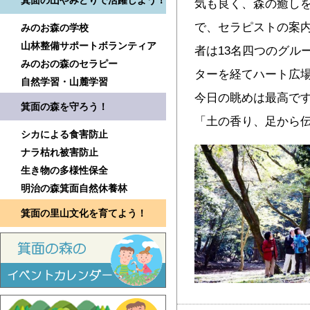
箕面の山やみどりで活躍しよう！
気も良く、森の癒し
で、セラピストの案
みのお森の学校
山林整備サポートボランティア
者は13名四つのグル
みのおの森のセラピー
ターを経てハート広場
自然学習・山麓学習
今日の眺めは最高で
箕面の森を守ろう！
「土の香り、足から
シカによる食害防止
ナラ枯れ被害防止
生き物の多様性保全
明治の森箕面自然休養林
箕面の里山文化を育てよう！