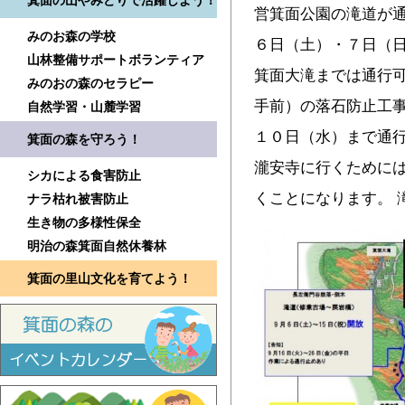
箕面の山やみどりで活躍しよう！
営箕面公園の滝道が
みのお森の学校
６日（土）・７日（
山林整備サポートボランティア
箕面大滝までは通行可
みのおの森のセラピー
手前）の落石防止工
自然学習・山麓学習
１０日（水）まで通
箕面の森を守ろう！
瀧安寺に行くために
シカによる食害防止
くことになります。 
ナラ枯れ被害防止
生き物の多様性保全
明治の森箕面自然休養林
箕面の里山文化を育てよう！