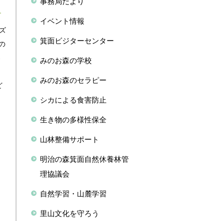
事務局だより
イベント情報
ズ
箕面ビジターセンター
の
楽
みのお森の学校
、
みのお森のセラピー
ど
を
シカによる食害防止
生き物の多様性保全
山林整備サポート
明治の森箕面自然休養林管
理協議会
自然学習・山麓学習
里山文化を守ろう