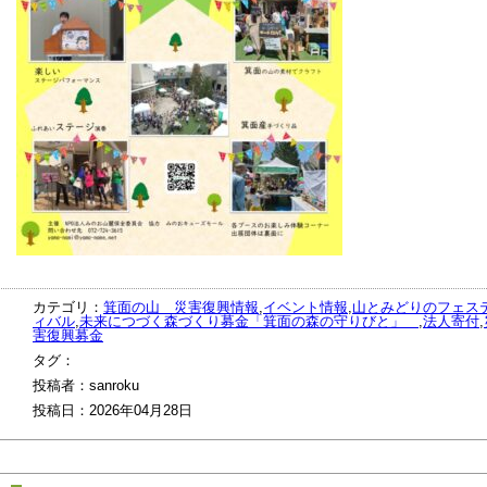
カテゴリ：
箕面の山 災害復興情報
,
イベント情報
,
山とみどりのフェス
ィバル
,
未来につづく森づくり募金「箕面の森の守りびと」
,
法人寄付
,
害復興募金
タグ：
投稿者：sanroku
投稿日：2026年04月28日