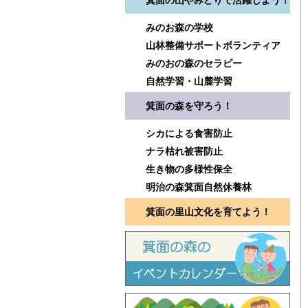
箕面の山やみどりで活躍しよう！
みのお森の学校
山林整備サポートボランティア
みのおの森のセラピー
自然学習・山麓学習
箕面の森を守ろう！
シカによる食害防止
ナラ枯れ被害防止
生き物の多様性保全
明治の森箕面自然休養林
箕面の里山文化を育てよう！