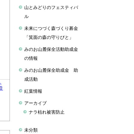
山とみどりのフェスティバ
ル
未来につづく森づくり募金
「箕面の森の守りびと」
みのお山麓保全活動助成金
の情報
みのお山麓保全助成金 助
成活動
テ
災
紅葉情報
アーカイブ
ナラ枯れ被害防止
未分類