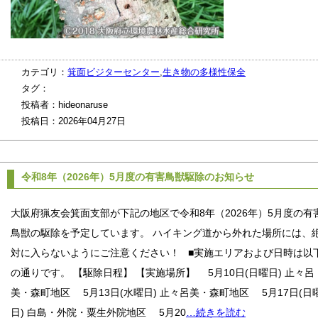
カテゴリ：
箕面ビジターセンター
,
生き物の多様性保全
タグ：
投稿者：hideonaruse
投稿日：2026年04月27日
令和8年（2026年）5月度の有害鳥獣駆除のお知らせ
大阪府猟友会箕面支部が下記の地区で令和8年（2026年）5月度の有
鳥獣の駆除を予定しています。 ハイキング道から外れた場所には、
対に入らないようにご注意ください！ ■実施エリアおよび日時は以
の通りです。 【駆除日程】 【実施場所】 5月10日(日曜日) 止々呂
美・森町地区 5月13日(水曜日) 止々呂美・森町地区 5月17日(日
日) 白島・外院・粟生外院地区 5月20
…続きを読む