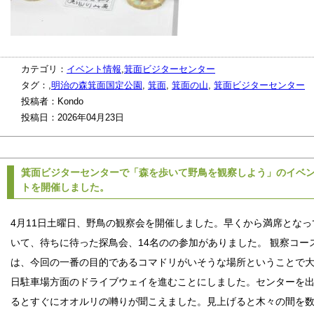
カテゴリ：
イベント情報
,
箕面ビジターセンター
タグ：,
明治の森箕面国定公園
,
箕面
,
箕面の山
,
箕面ビジターセンター
投稿者：Kondo
投稿日：2026年04月23日
箕面ビジターセンターで「森を歩いて野鳥を観察しよう」のイベ
トを開催しました。
4月11日土曜日、野鳥の観察会を開催しました。早くから満席となっ
いて、待ちに待った探鳥会、14名のの参加がありました。 観察コー
は、今回の一番の目的であるコマドリがいそうな場所ということで
日駐車場方面のドライブウェイを進むことにしました。センターを
るとすぐにオオルリの囀りが聞こえました。見上げると木々の間を