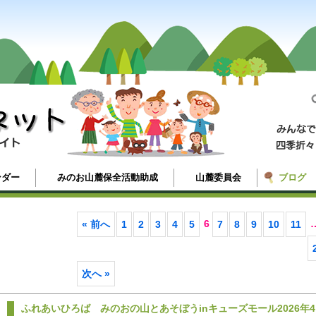
ンダー
みのお山麓保全活動助成
山麓委員会
ブログ
6
« 前へ
1
2
3
4
5
7
8
9
10
11
次へ »
ふれあいひろば みのおの山とあそぼうinキューズモール2026年4