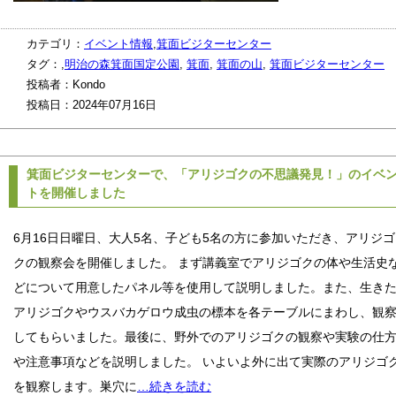
カテゴリ：
イベント情報
,
箕面ビジターセンター
タグ：,
明治の森箕面国定公園
,
箕面
,
箕面の山
,
箕面ビジターセンター
投稿者：Kondo
投稿日：2024年07月16日
箕面ビジターセンターで、「アリジゴクの不思議発見！」のイベ
トを開催しました
6月16日日曜日、大人5名、子ども5名の方に参加いただき、アリジゴ
クの観察会を開催しました。 まず講義室でアリジゴクの体や生活史
どについて用意したパネル等を使用して説明しました。また、生き
アリジゴクやウスバカゲロウ成虫の標本を各テーブルにまわし、観
してもらいました。最後に、野外でのアリジゴクの観察や実験の仕
や注意事項などを説明しました。 いよいよ外に出て実際のアリジゴ
を観察します。巣穴に
…続きを読む