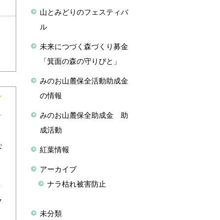
山とみどりのフェスティバ
ル
未来につづく森づくり募金
「箕面の森の守りびと」
みのお山麓保全活動助成金
の情報
ン
みのお山麓保全助成金 助
成活動
な
紅葉情報
た
アーカイブ
察
ナラ枯れ被害防止
方
ク
未分類