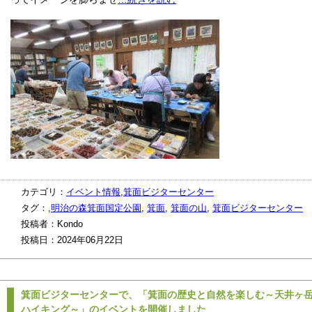
カテゴリ：
イベント情報
,
箕面ビジターセンター
タグ：,
明治の森箕面国定公園
,
箕面
,
箕面の山
,
箕面ビジターセンター
投稿者：Kondo
投稿日：2024年06月22日
箕面ビジターセンターで、「箕面の歴史と自然を楽しむ～天井ヶ
ハイキング～」のイベントを開催しました