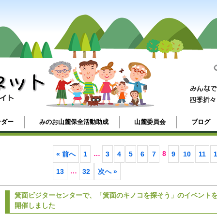
ンダー
みのお山麓保全活動助成
山麓委員会
ブログ
…
8
« 前へ
1
3
4
5
6
7
9
10
11
…
13
32
次へ »
箕面ビジターセンターで、「箕面のキノコを探そう」のイベント
開催しました