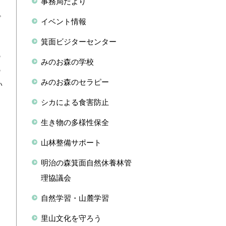
事務局だより
。
イベント情報
と
箕面ビジターセンター
ノ
の
みのお森の学校
の
みのお森のセラピー
い
シカによる食害防止
生き物の多様性保全
山林整備サポート
明治の森箕面自然休養林管
理協議会
自然学習・山麓学習
里山文化を守ろう