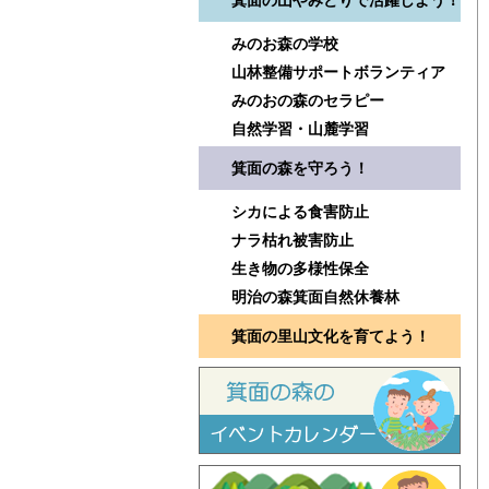
箕面の山やみどりで活躍しよう！
みのお森の学校
山林整備サポートボランティア
みのおの森のセラピー
自然学習・山麓学習
箕面の森を守ろう！
シカによる食害防止
ナラ枯れ被害防止
生き物の多様性保全
明治の森箕面自然休養林
箕面の里山文化を育てよう！