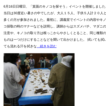
6月16日日曜日、「箕面のキノコを探そう」イベントを開催しました
当日は30度近い暑さの中でしたが、大人１５人、子供５人計２０人
多くの方が参加されました。最初に、講義室でイベントの内容やキ
コ採取の時のマナーなどを説明し、講師からはスズメバチ、マダニ
注意や、キノコの取り方は根っこからやさしくとること、同じ種類
ものは一つだけにすることなどを聞いて出かけました。 拭いても拭
ても流れる汗を拭きな
…続きを読む