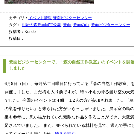
カテゴリ：
イベント情報
,
箕面ビジターセンター
タグ：,
明治の森箕面国定公園
,
箕面
,
箕面の山
,
箕面ビジターセンター
投稿者：Kondo
投稿日：
箕面ビジターセンターで、「森の自然工作教室」のイベントを開
しました
6月9日（日）、毎月第二日曜日に行っている「森の自然工作教室」
開催しました。まだ梅雨入り前ですが、時々小雨の降る曇り空の天
でした。 今回のイベントは４組、１2人の方が参加されました。「鳥
の巣を作りたい」と来られた方がいらっしゃいました。展示室の鳥
巣も参考に、思い描かれていた素敵な作品を作ることができ、大変
足されていました。 また、並べられている材料を見て、選んで手に
ってイメージを膨らませ
…続きを読む