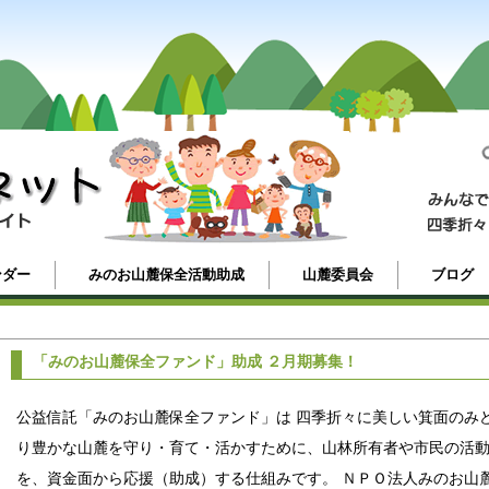
ンダー
みのお山麓保全活動助成
山麓委員会
ブログ
「みのお山麓保全ファンド」助成 ２月期募集！
公益信託「みのお山麓保全ファンド」は 四季折々に美しい箕面のみ
り豊かな山麓を守り・育て・活かすために、山林所有者や市民の活
を、資金面から応援（助成）する仕組みです。 ＮＰＯ法人みのお山