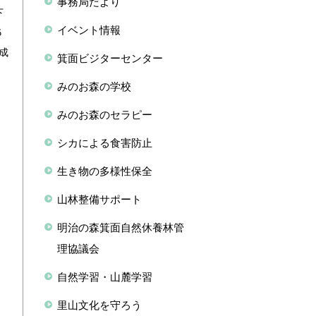
事務局だより
下
イベント情報
５
成
箕面ビジターセンター
みのお森の学校
みのお森のセラピー
シカによる食害防止
生き物の多様性保全
山林整備サポート
明治の森箕面自然休養林管
理協議会
自然学習・山麓学習
里山文化を守ろう