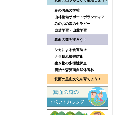
箕面の山やみどりで活躍しよう！
みのお森の学校
山林整備サポートボランティア
みのおの森のセラピー
自然学習・山麓学習
箕面の森を守ろう！
シカによる食害防止
ナラ枯れ被害防止
生き物の多様性保全
明治の森箕面自然休養林
箕面の里山文化を育てよう！