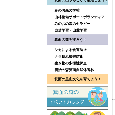
箕面の山やみどりで活躍しよう！
みのお森の学校
山林整備サポートボランティア
みのおの森のセラピー
自然学習・山麓学習
箕面の森を守ろう！
シカによる食害防止
ナラ枯れ被害防止
生き物の多様性保全
明治の森箕面自然休養林
箕面の里山文化を育てよう！