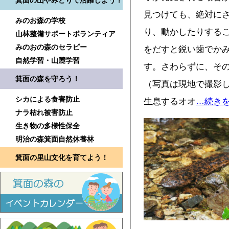
箕面の山やみどりで活躍しよう！
見つけても、絶対に
みのお森の学校
り、動かしたりする
山林整備サポートボランティア
みのおの森のセラピー
をだすと鋭い歯でか
自然学習・山麓学習
す。さわらずに、そ
箕面の森を守ろう！
（写真は現地で撮影
シカによる食害防止
生息するオオ
…続き
ナラ枯れ被害防止
生き物の多様性保全
明治の森箕面自然休養林
箕面の里山文化を育てよう！