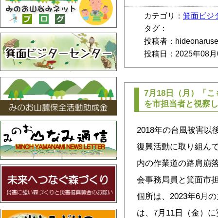
カテゴリ：
箕面ビジ
タグ：
投稿者：hideonarus
投稿日：2025年08月
7月18日（月）「
を市担当者と視察
2018年の台風被害
復興活動に取り組ん
内の作業道の路肩崩落
会事務局員と箕面市担
個所は、2023年6
は、7月11日（金）