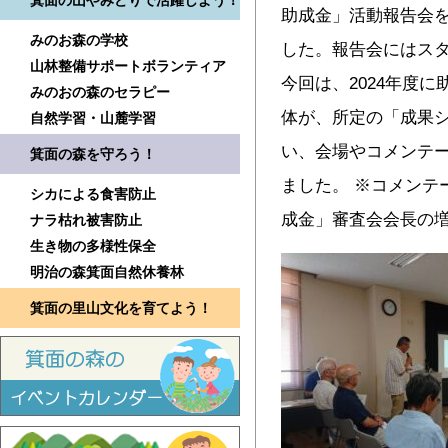
箕面の山やみどりで活躍しよう！
助成金」活動報告会
みのお森の学校
した。報告会にはスタ
山林整備サポートボランティア
今回は、2024年度
みのおの森のセラピー
体が、所定の「成果
自然学習・山麓学習
い、会場やコメンテ
箕面の森を守ろう！
ました。 ※コメンテ
シカによる食害防止
成金」審査会会長の
ナラ枯れ被害防止
生き物の多様性保全
明治の森箕面自然休養林
箕面の里山文化を育てよう！