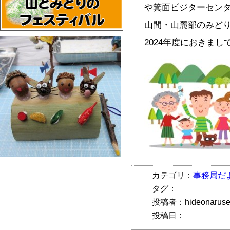
や箕面ビジターセン
山間・山麓部のみど
2024年度におきま
カテゴリ：
事務局だ
タグ：
投稿者：hideonarus
投稿日：