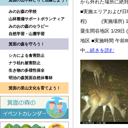
箕面の山やみどりで活躍しよう！
から外れた場所に絶
■実施エリアおよび日
みのお森の学校
山林整備サポートボランティア
程) (実施場所) 
みのおの森のセラピー
粟生間谷地区 1/29
自然学習・山麓学習
地区 ■実施時間 午前
箕面の森を守ろう！
中
…続きを読む
シカによる食害防止
ナラ枯れ被害防止
生き物の多様性保全
明治の森箕面自然休養林
箕面の里山文化を育てよう！