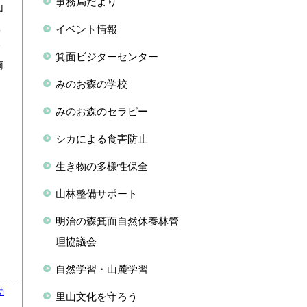
事務局だより
山
政
イベント情報
介
箕面ビジターセンター
雨
みのお森の学校
みのお森のセラピー
シカによる食害防止
生き物の多様性保全
山林整備サポート
明治の森箕面自然休養林管
理協議会
自然学習・山麓学習
助
里山文化を守ろう