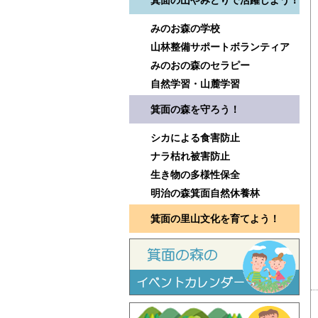
箕面の山やみどりで活躍しよう！
みのお森の学校
山林整備サポートボランティア
みのおの森のセラピー
自然学習・山麓学習
箕面の森を守ろう！
シカによる食害防止
ナラ枯れ被害防止
生き物の多様性保全
明治の森箕面自然休養林
箕面の里山文化を育てよう！