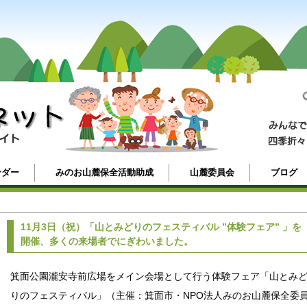
ンダー
みのお山麓保全活動助成
山麓委員会
ブログ
11月3日（祝）「山とみどりのフェスティバル ”体験フェア” 」を
開催、多くの来場者でにぎわいました。
箕面公園瀧安寺前広場をメイン会場として行う体験フェア「山とみ
りのフェスティバル」（主催：箕面市・NPO法人みのお山麓保全委