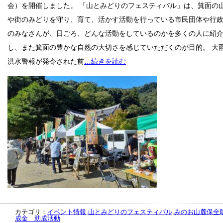
会）を開催しました。 「山とみどりのフェスティバル」は、箕面の
や街のみどりを守り、育て、活かす活動を行っている市民団体や行
のみなさんが、日ごろ、どんな活動をしているのかを多くの人に紹
し、また箕面の豊かな自然の大切さを感じていただくのが目的。 大
洪水警報が発令された前
…続きを読む
カテゴリ：
イベント情報
,
山とみどりのフェスティバル
,
みのお山麓保全
成金 助成活動