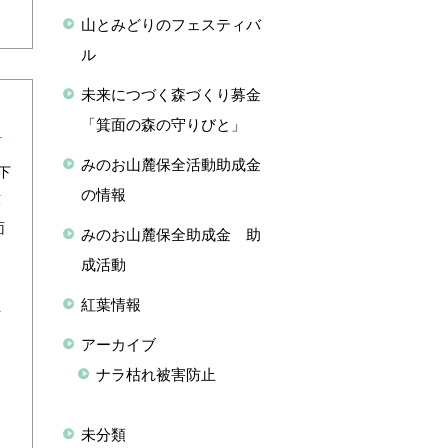
山とみどりのフェスティバ
ル
未来につづく森づくり募金
「箕面の森の守りびと」
みのお山麓保全活動助成金
下
の情報
涼
面
みのお山麓保全助成金 助
も
成活動
運
紅葉情報
歩
アーカイブ
ナラ枯れ被害防止
未分類