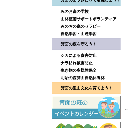
箕面の山やみどりで活躍しよう！
みのお森の学校
山林整備サポートボランティア
みのおの森のセラピー
自然学習・山麓学習
箕面の森を守ろう！
シカによる食害防止
ナラ枯れ被害防止
生き物の多様性保全
明治の森箕面自然休養林
箕面の里山文化を育てよう！