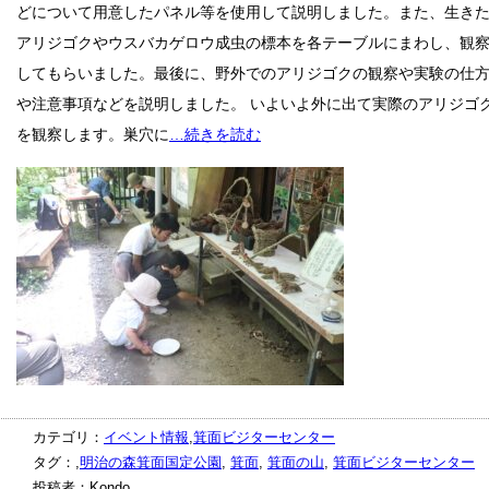
どについて用意したパネル等を使用して説明しました。また、生き
アリジゴクやウスバカゲロウ成虫の標本を各テーブルにまわし、観
してもらいました。最後に、野外でのアリジゴクの観察や実験の仕
や注意事項などを説明しました。 いよいよ外に出て実際のアリジゴ
を観察します。巣穴に
…続きを読む
カテゴリ：
イベント情報
,
箕面ビジターセンター
タグ：,
明治の森箕面国定公園
,
箕面
,
箕面の山
,
箕面ビジターセンター
投稿者：Kondo