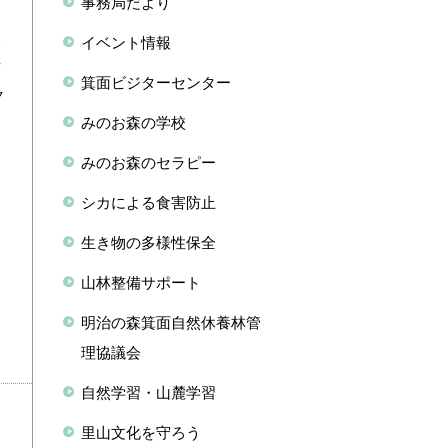
事務局だより
た
察
イベント情報
方
箕面ビジターセンター
ク
みのお森の学校
みのお森のセラピー
シカによる食害防止
生き物の多様性保全
山林整備サポート
明治の森箕面自然休養林管
理協議会
自然学習・山麓学習
里山文化を守ろう