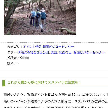
カテゴリ：
イベント情報
,
箕面ビジターセンター
タグ：,
明治の森箕面国定公園
,
箕面
,
箕面の山
,
箕面ビジターセンター
投稿者：Kondo
投稿日：
これから夏から秋に向けてススメバチに注意を！
市民の方から、緊急ポイントＥ15から南へ約70ｍ、ゴルフ場のネッ
沿いのハイキング道でコナラの高木の根元に、スズメバチが営巣の