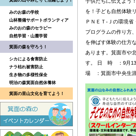
箕面の山やみどりで活躍しよう！
子供たちに伝えよう
を！子ども自然体験リ
みのお森の学校
山林整備サポートボランティア
ＰＮＥＴ-Ｊの環境省
みのおの森のセラピー
プログラムの作り方
自然学習・山麓学習
を伸ばす体験の仕方
箕面の森を守ろう！
あります。箕面市や
シカによる食害防止
す。 日 時 ：9月1
ナラ枯れ被害防止
場 ：箕面市中央生
生き物の多様性保全
明治の森箕面自然休養林
箕面の里山文化を育てよう！