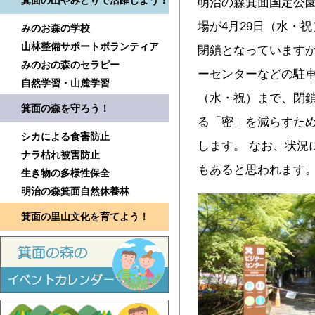
箕面の山やみどりで活躍しよう！
明治の森箕面国定公園
場が4月29日（水・
みのお森の学校
山林整備サポートボランティア
閉鎖となっています
みのおの森のセラピー
ーセンターなどの駐車
自然学習・山麓学習
（水・祝）まで、閉鎖
箕面の森を守ろう！
る「密」を減らすた
シカによる食害防止
します。 なお、状況
ナラ枯れ被害防止
もあると思われます
生き物の多様性保全
明治の森箕面自然休養林
箕面の里山文化を育てよう！