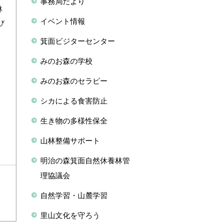
事務局だより
林
イベント情報
び
。
箕面ビジターセンター
みのお森の学校
みのお森のセラピー
シカによる食害防止
生き物の多様性保全
山林整備サポート
明治の森箕面自然休養林管
理協議会
自然学習・山麓学習
里山文化を守ろう