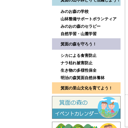
箕面の山やみどりで活躍しよう！
みのお森の学校
山林整備サポートボランティア
みのおの森のセラピー
自然学習・山麓学習
箕面の森を守ろう！
シカによる食害防止
ナラ枯れ被害防止
生き物の多様性保全
明治の森箕面自然休養林
箕面の里山文化を育てよう！