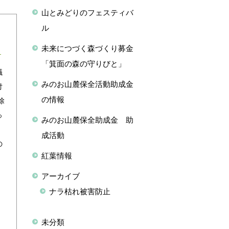
山とみどりのフェスティバ
ル
未来につづく森づくり募金
「箕面の森の守りびと」
議
みのお山麓保全活動助成金
付
の情報
除
っ
みのお山麓保全助成金 助
！
成活動
の
紅葉情報
アーカイブ
ナラ枯れ被害防止
未分類