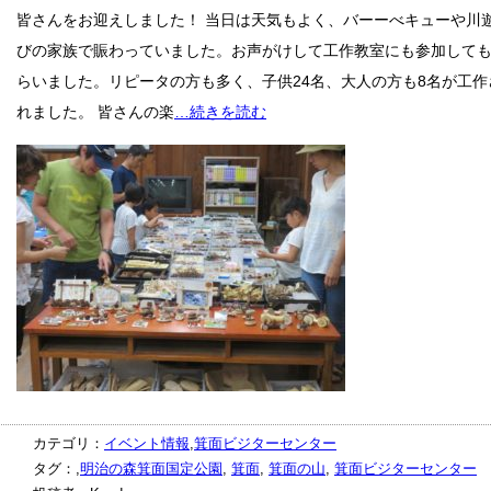
皆さんをお迎えしました！ 当日は天気もよく、バーーべキューや川
びの家族で賑わっていました。お声がけして工作教室にも参加して
らいました。リピータの方も多く、子供24名、大人の方も8名が工作
れました。 皆さんの楽
…続きを読む
カテゴリ：
イベント情報
,
箕面ビジターセンター
タグ：,
明治の森箕面国定公園
,
箕面
,
箕面の山
,
箕面ビジターセンター