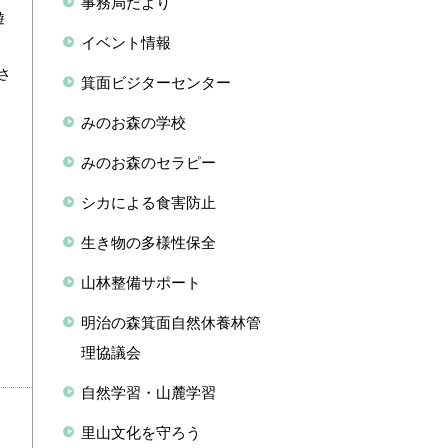
事務局だより
遊
イベント情報
も
さ
箕面ビジターセンター
みのお森の学校
みのお森のセラピー
シカによる食害防止
生き物の多様性保全
山林整備サポート
明治の森箕面自然休養林管
理協議会
自然学習・山麓学習
里山文化を守ろう