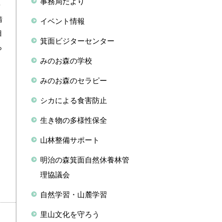
事務局だより
景
清
イベント情報
目
箕面ビジターセンター
ら
みのお森の学校
みのお森のセラピー
シカによる食害防止
生き物の多様性保全
山林整備サポート
明治の森箕面自然休養林管
理協議会
自然学習・山麓学習
里山文化を守ろう