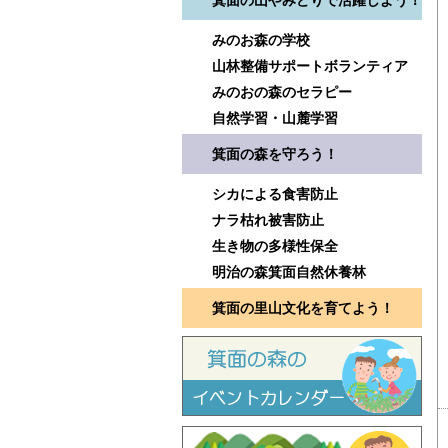
箕面の山やみどりで活躍しよう！
みのお森の学校
山林整備サポートボランティア
みのおの森のセラピー
自然学習・山麓学習
箕面の森を守ろう！
シカによる食害防止
ナラ枯れ被害防止
生き物の多様性保全
明治の森箕面自然休養林
箕面の里山文化を育てよう！