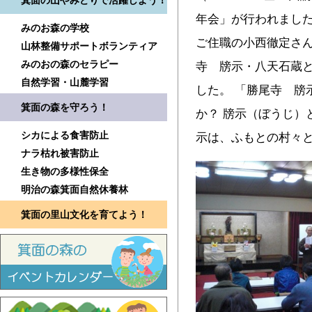
箕面の山やみどりで活躍しよう！
年会」が行われました
みのお森の学校
ご住職の小西徹定さ
山林整備サポートボランティア
みのおの森のセラピー
寺 牓示・八天石蔵
自然学習・山麓学習
した。 「勝尾寺 牓
箕面の森を守ろう！
か？ 牓示（ぼうじ）
シカによる食害防止
示は、ふもとの村々
ナラ枯れ被害防止
生き物の多様性保全
明治の森箕面自然休養林
箕面の里山文化を育てよう！