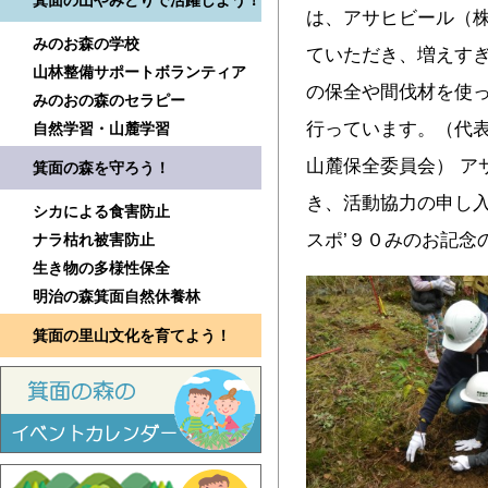
箕面の山やみどりで活躍しよう！
は、アサヒビール（
みのお森の学校
ていただき、増えす
山林整備サポートボランティア
の保全や間伐材を使
みのおの森のセラピー
行っています。（代表
自然学習・山麓学習
山麓保全委員会） ア
箕面の森を守ろう！
き、活動協力の申し
シカによる食害防止
スポ’９０みのお記念
ナラ枯れ被害防止
生き物の多様性保全
明治の森箕面自然休養林
箕面の里山文化を育てよう！