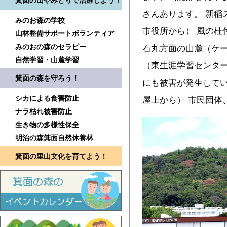
箕面の山やみどりで活躍しよう！
さんあります。 新稲
みのお森の学校
市役所から） 風の杜
山林整備サポートボランティア
みのおの森のセラピー
石丸方面の山麓（ケー
自然学習・山麓学習
（東生涯学習センター
箕面の森を守ろう！
にも被害が発生してい
シカによる食害防止
屋上から） 市民団体
ナラ枯れ被害防止
生き物の多様性保全
明治の森箕面自然休養林
箕面の里山文化を育てよう！