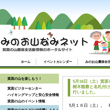
ホーム
イベントカレンダー
みのお山麓保全
箕面の山を楽しもう！
5月16日（土）箕
樹木観察と名札付
箕面ビジターセンター
行いました。
ハイキングマップと安心安全情報
箕面の山のイベント情報
5月１６日（土）。 