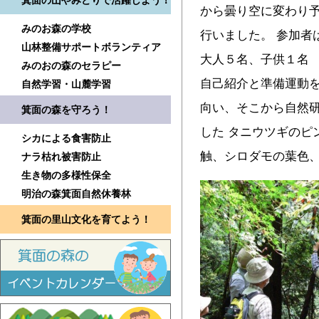
箕面の山やみどりで活躍しよう！
から曇り空に変わり
みのお森の学校
行いました。 参加者
山林整備サポートボランティア
大人５名、子供１名
みのおの森のセラピー
自己紹介と準備運動
自然学習・山麓学習
向い、そこから自然
箕面の森を守ろう！
した タニウツギのピ
シカによる食害防止
触、シロダモの葉色
ナラ枯れ被害防止
生き物の多様性保全
明治の森箕面自然休養林
箕面の里山文化を育てよう！