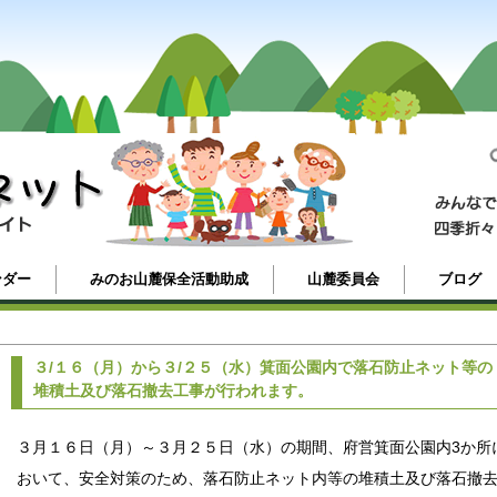
ンダー
みのお山麓保全活動助成
山麓委員会
ブログ
３/１６（月）から３/２５（水）箕面公園内で落石防止ネット等の
堆積土及び落石撤去工事が行われます。
３月１６日（月）～３月２５日（水）の期間、府営箕面公園内3か所
おいて、安全対策のため、落石防止ネット内等の堆積土及び落石撤