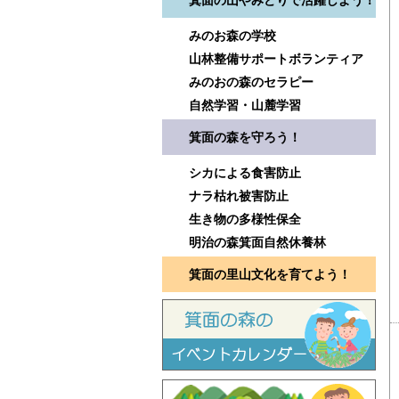
箕面の山やみどりで活躍しよう！
みのお森の学校
山林整備サポートボランティア
みのおの森のセラピー
自然学習・山麓学習
箕面の森を守ろう！
シカによる食害防止
ナラ枯れ被害防止
生き物の多様性保全
明治の森箕面自然休養林
箕面の里山文化を育てよう！