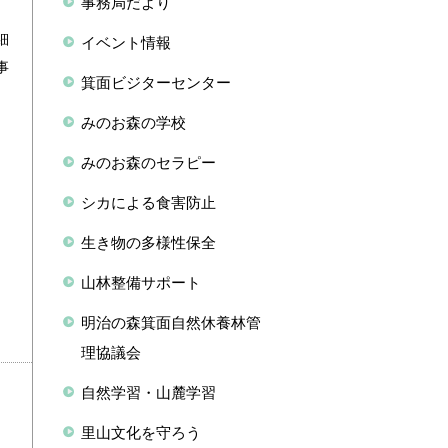
事務局だより
細
イベント情報
事
箕面ビジターセンター
みのお森の学校
みのお森のセラピー
シカによる食害防止
生き物の多様性保全
山林整備サポート
明治の森箕面自然休養林管
理協議会
自然学習・山麓学習
里山文化を守ろう