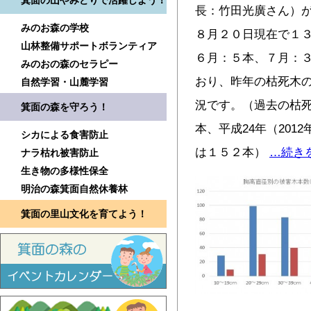
箕面の山やみどりで活躍しよう！
長：竹田光廣さん）
みのお森の学校
８月２０日現在で１３
山林整備サポートボランティア
６月：５本、７月：３
みのおの森のセラピー
おり、昨年の枯死木
自然学習・山麓学習
況です。（過去の枯死
箕面の森を守ろう！
本、平成24年（2012
シカによる食害防止
は１５２本）
…続き
ナラ枯れ被害防止
生き物の多様性保全
明治の森箕面自然休養林
箕面の里山文化を育てよう！