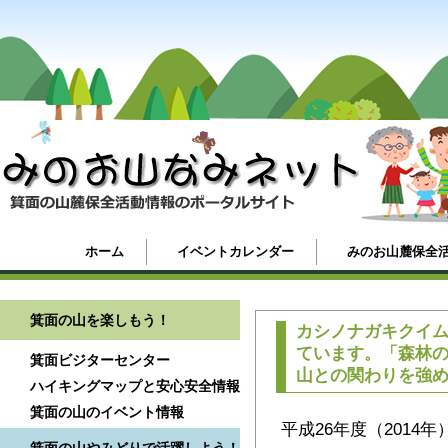
ホーム
イベントカレンダー
みのお山麓保全
箕面の山を楽しもう！
カシノナガキクイ
ています。「森林
箕面ビジターセンター
山との関わりを強
ハイキングマップと安心安全情報
箕面の山のイベント情報
平成26年度（201