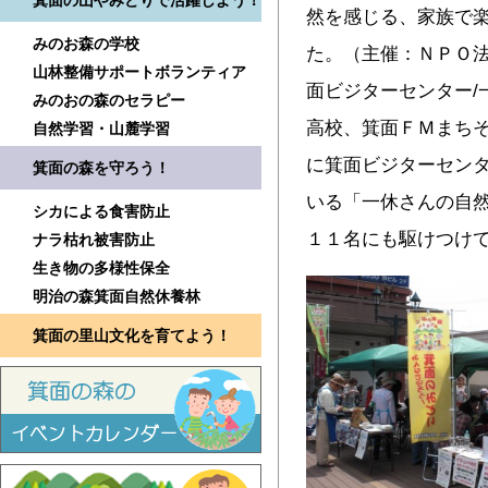
箕面の山やみどりで活躍しよう！
然を感じる、家族で
みのお森の学校
た。（主催：ＮＰＯ
山林整備サポートボランティア
面ビジターセンター/
みのおの森のセラピー
高校、箕面ＦＭまちそ
自然学習・山麓学習
に箕面ビジターセン
箕面の森を守ろう！
いる「一休さんの自
シカによる食害防止
１１名にも駆けつけ
ナラ枯れ被害防止
生き物の多様性保全
明治の森箕面自然休養林
箕面の里山文化を育てよう！