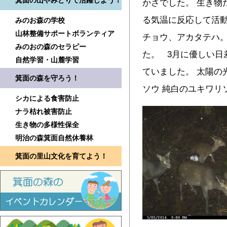
箕面の山やみどりで活躍しよう！
かさでした。 生き物
る気温に反応して活動
みのお森の学校
山林整備サポートボランティア
チョウ、アカタテハ。
みのおの森のセラピー
た。 3月に優しい日
自然学習・山麓学習
ていました。 太陽の
箕面の森を守ろう！
ソウ 純白のユキワリ
シカによる食害防止
ナラ枯れ被害防止
生き物の多様性保全
明治の森箕面自然休養林
箕面の里山文化を育てよう！