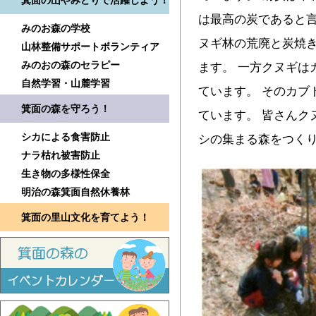
箕面の山やみどりで活躍しよう！
は最高の炭であると言
みのお森の学校
ヌギ林の荒廃と炭焼
山林整備サポートボランティア
みのおの森のセラピー
ます。 一方クヌギは
自然学習・山麓学習
ています。 そのカブ
箕面の森を守ろう！
ています。 皆さんク
シカによる食害防止
シの集まる森をつくり
ナラ枯れ被害防止
生き物の多様性保全
明治の森箕面自然休養林
箕面の里山文化を育てよう！