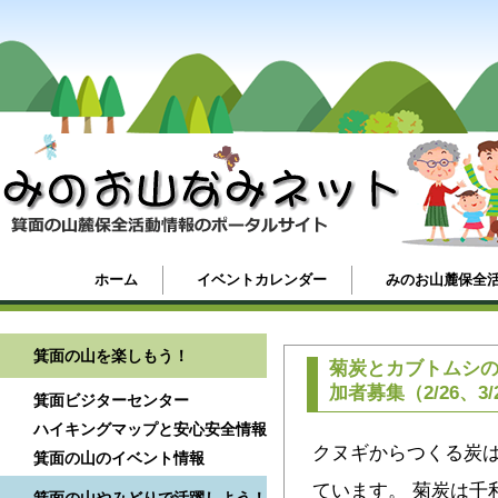
ホーム
イベントカレンダー
みのお山麓保全
箕面の山を楽しもう！
菊炭とカブトムシ
加者募集（2/26、3/
箕面ビジターセンター
ハイキングマップと安心安全情報
クヌギからつくる炭
箕面の山のイベント情報
ています。 菊炭は千