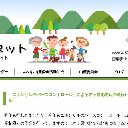
ンダー
みのお山麓保全活動助成
山麓委員会
ブログ
「ニホンザルのバースコントロール」による才ヶ原池周辺の通行
め
昨年も行われましたが、今年もニホンザルのバースコントロール（
産制限）の作業を行っていますので、才ヶ原池北から北東に抜ける