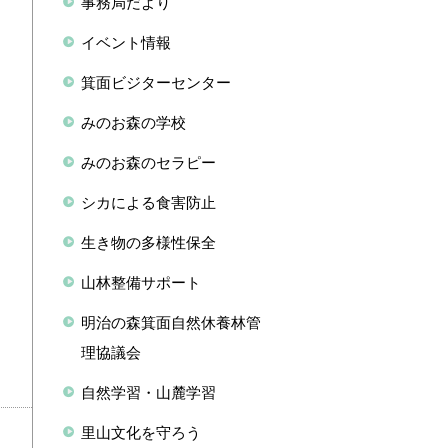
事務局だより
さ
イベント情報
を
箕面ビジターセンター
みのお森の学校
みのお森のセラピー
シカによる食害防止
生き物の多様性保全
山林整備サポート
明治の森箕面自然休養林管
理協議会
自然学習・山麓学習
里山文化を守ろう