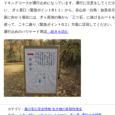
イキングコースが通行止めになっています。通行に注意をしてくだ
い。 才ヶ原口（緊急ポイントB１１）から、谷山谷・白島・如意谷方
面に向かう場合には、才ヶ原池の南から「三ツ石」に抜けるルート
使って、二十二曲り（緊急ポイントG２）方面に迂回してください。
通行止めのバリケード周辺
…続きを読む
カテゴリ：
森の安心安全情報
,
生き物の多様性保全
タグ：,
ニホンザル
,
バースコントロール
,
才ヶ原
,
通行止め情報