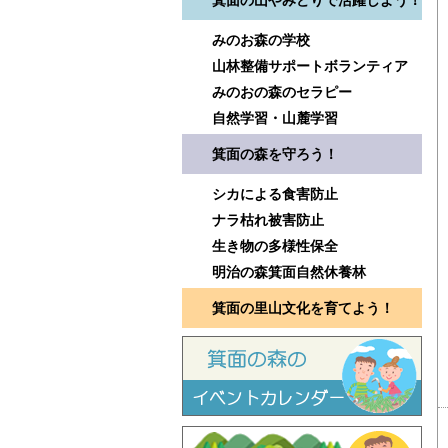
箕面の山やみどりで活躍しよう！
みのお森の学校
山林整備サポートボランティア
みのおの森のセラピー
自然学習・山麓学習
箕面の森を守ろう！
シカによる食害防止
ナラ枯れ被害防止
生き物の多様性保全
明治の森箕面自然休養林
箕面の里山文化を育てよう！