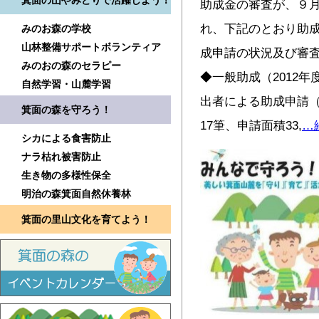
箕面の山やみどりで活躍しよう！
助成金の審査が、９
れ、下記のとおり助成
みのお森の学校
山林整備サポートボランティア
成申請の状況及び審
みのおの森のセラピー
◆一般助成（2012
自然学習・山麓学習
出者による助成申請（
箕面の森を守ろう！
17筆、申請面積33,
…
シカによる食害防止
ナラ枯れ被害防止
生き物の多様性保全
明治の森箕面自然休養林
箕面の里山文化を育てよう！