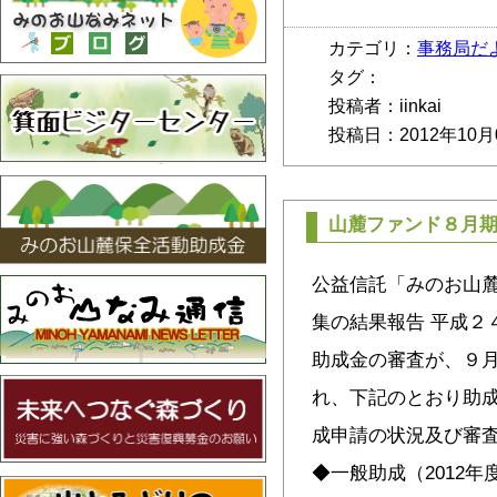
カテゴリ：
事務局だ
タグ：
投稿者：iinkai
投稿日：2012年10月
山麓ファンド８月
公益信託「みのお山麓
集の結果報告 平成２４
助成金の審査が、９
れ、下記のとおり助成
成申請の状況及び審
◆一般助成（2012