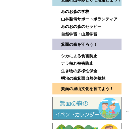
箕面の山やみどりで活躍しよう！
みのお森の学校
山林整備サポートボランティア
みのおの森のセラピー
自然学習・山麓学習
箕面の森を守ろう！
シカによる食害防止
ナラ枯れ被害防止
生き物の多様性保全
明治の森箕面自然休養林
箕面の里山文化を育てよう！