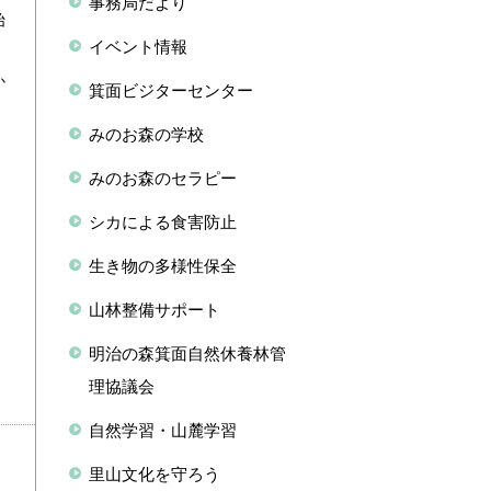
事務局だより
始
イベント情報
か
箕面ビジターセンター
みのお森の学校
みのお森のセラピー
シカによる食害防止
生き物の多様性保全
山林整備サポート
明治の森箕面自然休養林管
理協議会
自然学習・山麓学習
里山文化を守ろう