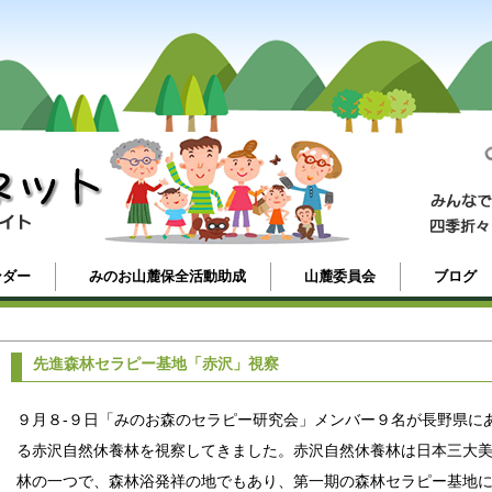
ンダー
みのお山麓保全活動助成
山麓委員会
ブログ
先進森林セラピー基地「赤沢」視察
９月８-９日「みのお森のセラピー研究会」メンバー９名が長野県に
る赤沢自然休養林を視察してきました。赤沢自然休養林は日本三大
林の一つで、森林浴発祥の地でもあり、第一期の森林セラピー基地