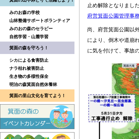
箕面の山やみどりで活躍しよう！
止め解除となりまし
みのお森の学校
府営箕面公園管理事
山林整備サポートボランティア
みのおの森のセラピー
尚、府営箕面公園以
自然学習・山麓学習
により、倒木や道崩
箕面の森を守ろう！
に気を付けて、事故
シカによる食害防止
ナラ枯れ被害防止
生き物の多様性保全
明治の森箕面自然休養林
箕面の里山文化を育てよう！